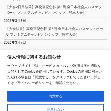
【大会2日目結果】高松宮記念杯 第8回 全日本社会人バスケット
ボール プレミアムチャンピオンシップ（熊本大会）
2026年3月8日
【大会結果】高松宮記念杯 第8回 全日本社会人バスケットボー
ル プレミアムチャンピオンシップ（熊本大会）
2026年3月7日
Facebook
個人情報に関するお知らせ
当ウェブサイトでは、サービス向上および利用状況の把握を
目的としてCookieを使用しています。Cookieの使用に同意い
ただける場合は「同意する」をクリックしてください。詳し
くはプライバシーポリシーをご確認ください。
Copyright © 一般社団法人日本社会人バスケットボール連盟 All Rights
同意する
Reserved.
Powered by
WordPress
with
Lightning Theme
&
VK All in One
Expansion Unit
同意しない