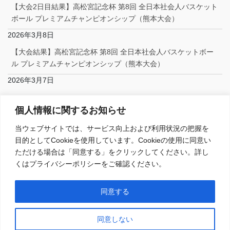
【大会2日目結果】高松宮記念杯 第8回 全日本社会人バスケット
ボール プレミアムチャンピオンシップ（熊本大会）
2026年3月8日
【大会結果】高松宮記念杯 第8回 全日本社会人バスケットボー
ル プレミアムチャンピオンシップ（熊本大会）
2026年3月7日
Facebook
個人情報に関するお知らせ
当ウェブサイトでは、サービス向上および利用状況の把握を
目的としてCookieを使用しています。Cookieの使用に同意い
ただける場合は「同意する」をクリックしてください。詳し
くはプライバシーポリシーをご確認ください。
Copyright © 一般社団法人日本社会人バスケットボール連盟 All Rights
同意する
Reserved.
Powered by
WordPress
with
Lightning Theme
&
VK All in One
Expansion Unit
同意しない